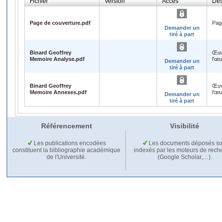
Fichier
Version
Accès
Des
Page de couverture.pdf
Pag
Demander un
tiré à part
Binard Geoffrey
Œuv
Memoire Analyse.pdf
l'œ
Demander un
tiré à part
Binard Geoffrey
Œuv
Memoire Annexes.pdf
l'œ
Demander un
tiré à part
Référencement
Visibilité
Les publications encodées
Les documents déposés so
constituent la bibliographie académique
indexés par les moteurs de rech
de l'Université.
(Google Scholar,…).