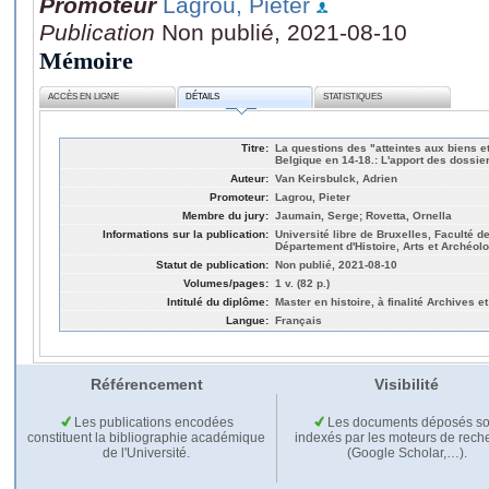
Promoteur
Lagrou, Pieter
Publication
Non publié, 2021-08-10
Mémoire
ACCÈS EN LIGNE
DÉTAILS
STATISTIQUES
Titre:
La questions des "atteintes aux biens e
Belgique en 14-18.: L'apport des dossi
Auteur:
Van Keirsbulck, Adrien
Promoteur:
Lagrou, Pieter
Membre du jury:
Jaumain, Serge; Rovetta, Ornella
Informations sur la publication:
Université libre de Bruxelles, Faculté 
Département d'Histoire, Arts et Archéolo
Statut de publication:
Non publié, 2021-08-10
Volumes/pages:
1 v. (82 p.)
Intitulé du diplôme:
Master en histoire, à finalité Archives 
Langue:
Français
Référencement
Visibilité
Les publications encodées
Les documents déposés so
constituent la bibliographie académique
indexés par les moteurs de rech
de l'Université.
(Google Scholar,…).