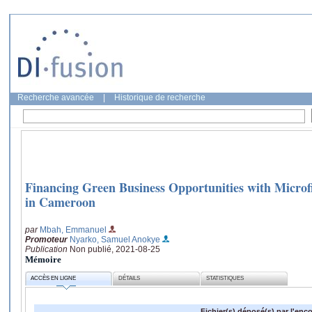
Recherche avancée
|
Historique de recherche
Financing Green Business Opportunities with Micro
in Cameroon
par
Mbah, Emmanuel
Promoteur
Nyarko, Samuel Anokye
Publication
Non publié, 2021-08-25
Mémoire
ACCÈS EN LIGNE
DÉTAILS
STATISTIQUES
Fichier(s) déposé(s) par l'enc