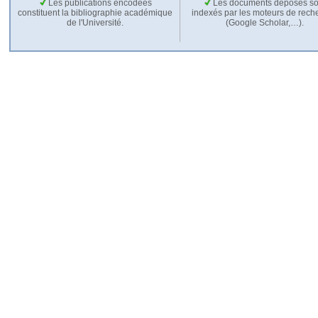
Les publications encodées
Les documents déposés so
constituent la bibliographie académique
indexés par les moteurs de rech
de l'Université.
(Google Scholar,…).