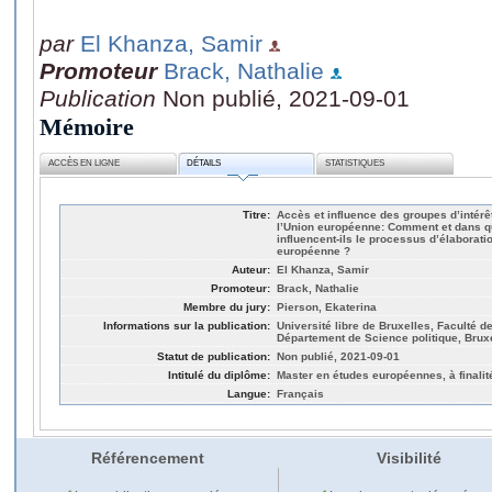
par
El Khanza, Samir
Promoteur
Brack, Nathalie
Publication
Non publié, 2021-09-01
Mémoire
ACCÈS EN LIGNE
DÉTAILS
STATISTIQUES
Titre:
Accès et influence des groupes d’intérê
l’Union européenne: Comment et dans qu
influencent-ils le processus d’élaborati
européenne ?
Auteur:
El Khanza, Samir
Promoteur:
Brack, Nathalie
Membre du jury:
Pierson, Ekaterina
Informations sur la publication:
Université libre de Bruxelles, Faculté d
Département de Science politique, Brux
Statut de publication:
Non publié, 2021-09-01
Intitulé du diplôme:
Master en études européennes, à finalit
Langue:
Français
Référencement
Visibilité