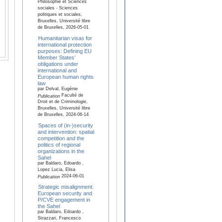
Philosophie et Sciences
sociales - Sciences
politiques et sociales,
Bruxelles, Université libre
de Bruxelles, 2026-05-01
Humanitarian visas for
international protection
purposes: Defining EU
Member States’
obligations under
international and
European human rights
law
par Delval, Eugénie
Faculté de
Publication
Droit et de Criminologie,
Bruxelles, Université libre
de Bruxelles, 2024-06-14
Spaces of (in-)security
and intervention: spatial
competition and the
politics of regional
organizations in the
Sahel
par Baldaro, Edoardo ,
Lopez Lucia, Elisa
2024-06-01
Publication
Strategic misalignment:
European security and
P/CVE engagement in
the Sahel
par Baldaro, Edoardo ,
Strazzari, Francesco