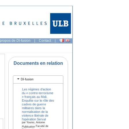
propos de DI-fusion
|
Contact
|
Documents en relation
DI-fusion
Les régimes d’action
du « contre-terrorisme
» français au Mali.
Enquête sur le rôle des
cadres de guerre
militaires dans la
normalisation de la
violence libérale de
l’opération Serval
par Younsi, Antoine
Faculté de
Publication