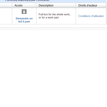
Accès
Description
Droits d'auteur
Full text for the whole work,
Conditions d'utilisation
or for a work part
Demander un
tiré à part