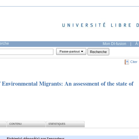
herche
Mon DI-fusion
|
À 
Passe-partout
Citer
f Environmental Migrants: An assessment of the state of
CONTENU
STATISTIQUES
Fichier(s) déposé(s) par l'encodeur