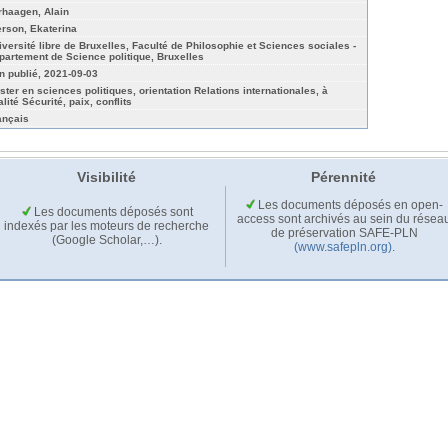
rhaagen, Alain
erson, Ekaterina
iversité libre de Bruxelles, Faculté de Philosophie et Sciences sociales -
partement de Science politique, Bruxelles
n publié, 2021-09-03
ster en sciences politiques, orientation Relations internationales, à
alité Sécurité, paix, conflits
ançais
Visibilité
Pérennité
Les documents déposés en open-
Les documents déposés sont
access sont archivés au sein du résea
indexés par les moteurs de recherche
de préservation SAFE-PLN
(Google Scholar,…).
(www.safepln.org)
.