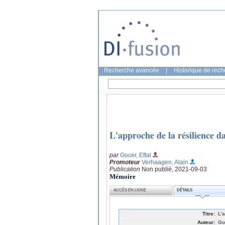
Recherche avancée
|
Historique de rec
L'approche de la résilience d
par
Gocer, Eftal
Promoteur
Verhaagen, Alain
Publication
Non publié, 2021-09-03
Mémoire
ACCÈS EN LIGNE
DÉTAILS
Titre:
L'
Auteur:
Go