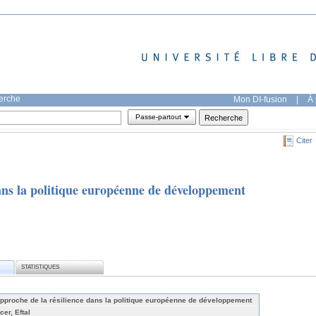
herche
Mon DI-fusion
|
À 
Passe-partout
Citer
ans la politique européenne de développement
STATISTIQUES
approche de la résilience dans la politique européenne de développement
cer, Eftal