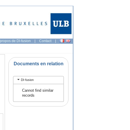
propos de DI-fusion
|
Contact
|
Documents en relation
DI-fusion
Cannot find similar
records