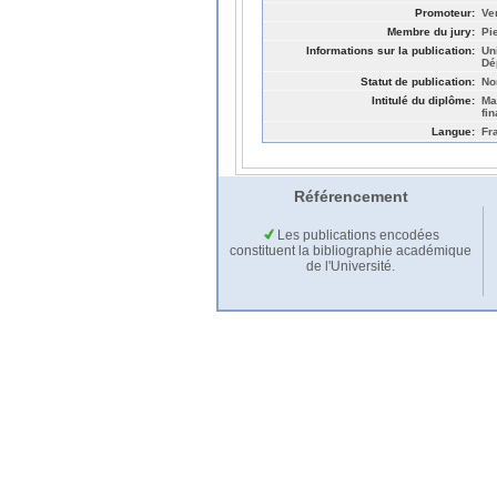
Promoteur:
Ve
Membre du jury:
Pi
Informations sur la publication:
Un
Dé
Statut de publication:
No
Intitulé du diplôme:
Ma
fin
Langue:
Fr
Référencement
Les publications encodées
constituent la bibliographie académique
de l'Université.