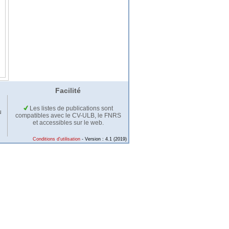
Facilité
Les listes de publications sont
u
compatibles avec le CV-ULB, le FNRS
et accessibles sur le web.
Conditions d'utilisation
- Version : 4.1 (2019)