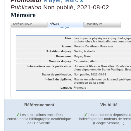
Publication
Non publié, 2021-08-02
Mémoire
ACCÈS EN LIGNE
DÉTAILS
STATISTIQUES
Titre:
Les impacts physiques et psychologiqu
croisés chez les footballeuses amatric
Auteur:
Moreira De Abreu, Rossana
Président du jury:
Godin, Isabelle
Promoteur:
Mayer, Marc
Membre du jury:
Carpentier, Alain
Informations sur la publication:
Université libre de Bruxelles, Ecole de
d’enseignement de Santé Publique, Bru
Statut de publication:
Non publié, 2021-08-02
Intitulé du diplôme:
Master en sciences de la santé publique 
promotion de la santé
Langue:
Français
Référencement
Visibilité
Les publications encodées
Les documents déposés so
constituent la bibliographie académique
indexés par les moteurs de rech
de l'Université.
(Google Scholar,…).