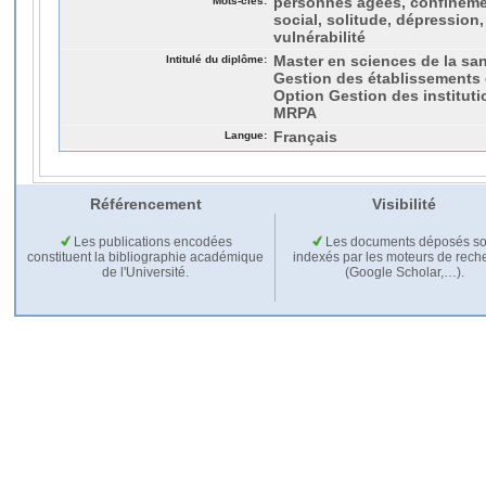
Mots-clés:
personnes âgées, confineme
social, solitude, dépression,
vulnérabilité
Intitulé du diplôme:
Master en sciences de la san
Gestion des établissements e
Option Gestion des institut
MRPA
Langue:
Français
Référencement
Visibilité
Les publications encodées
Les documents déposés so
constituent la bibliographie académique
indexés par les moteurs de rech
de l'Université.
(Google Scholar,…).