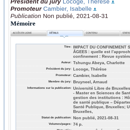
Président du jury
Locoge, Thérèse
Promoteur
Cambier, Isabelle
Publication
Non publié, 2021-08-31
Mémoire
ACCÈS EN LIGNE
DÉTAILS
CONTENU
STATI
Titre:
IMPACT DU CONFINEMENT 
ÂGEES : quelle est l’approch
confinement : Revue systém
Auteur:
Tshungu Abeya, Charlotte
Président du jury:
Locoge, Thérèse
Promoteur:
Cambier, Isabelle
Membre du jury:
Bruyneel, Arnaud
Informations sur la publication:
Université Libre de Bruxelle
- Master en Sciences de Sant
gestion des institutions : 
de santé publique – Départ
Santé Publique, Bruxelles; Un
Bruxelles,
Statut de publication:
Non publié, 2021-08-31
Volumes/pages:
74 p.