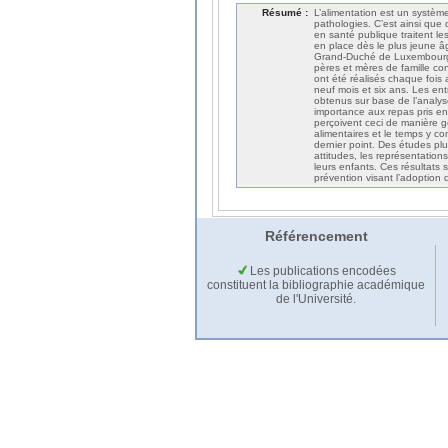
Résumé :
L’alimentation est un systè
pathologies. C’est ainsi que
en santé publique traitent l
en place dès le plus jeune â
Grand-Duché de Luxembourg vi
pères et mères de famille con
ont été réalisés chaque fois
neuf mois et six ans. Les ent
obtenus sur base de l’analys
importance aux repas pris en f
perçoivent ceci de manière gé
alimentaires et le temps y co
dernier point. Des études pl
attitudes, les représentation
leurs enfants. Ces résultats 
prévention visant l’adoption
Référencement
Les publications encodées
constituent la bibliographie académique
de l'Université.