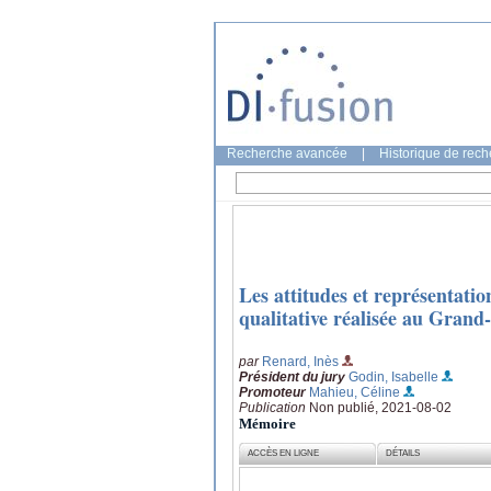
Recherche avancée
|
Historique de rec
Les attitudes et représentatio
qualitative réalisée au Gra
par
Renard, Inès
Président du jury
Godin, Isabelle
Promoteur
Mahieu, Céline
Publication
Non publié, 2021-08-02
Mémoire
ACCÈS EN LIGNE
DÉTAILS