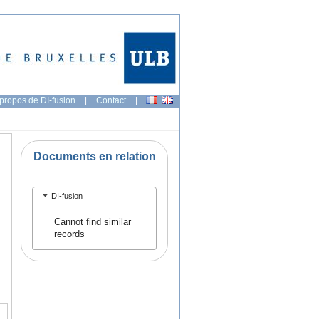
propos de DI-fusion
|
Contact
|
Documents en relation
DI-fusion
Cannot find similar
records