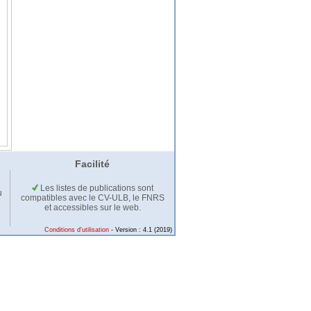
Facilité
Les listes de publications sont
u
compatibles avec le CV-ULB, le FNRS
et accessibles sur le web.
Conditions d'utilisation
- Version : 4.1 (2019)