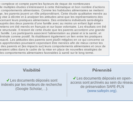
me complexe et compte parmi les facteurs de risque de nombreuses
 de multiples études s’intéressent à cette thématique et bon nombre d’actions
es comportements alimentaires. Comme les habitudes alimentaires se mettent
ge, les parents jouent un rôle prépondérant. Cette étude qualitative menée au
se à décrire et à analyser les attitudes ainsi que les représentations des
cernant leurs pratiques alimentaires. Des entretiens individuels semi-dirigés
 auprès des deux parents d’une famille avec au moins un enfant âgé entre
retiens ont été menés en français et sur base volontaire. Les résultats ont été
e structurale. Il ressort de cette étude que les parents accordent une grande
amille. Les participants associent l’alimentation au plaisir et à la santé, et
nérale comme positif. Ils établissent également un lien entre les pratiques
nsacré. Les attitudes des parents sont plutôt mitigées en ce qui concerne ce
us approfondies pourraient cependant être menées afin de mieux cerner les
s des parents et (les impacts sur) leurs comportements alimentaires et ceux de
seraient utiles dans le cadre de la mise en place de nouvelles stratégies de
 des comportements alimentaires favorables à santé sur le long terme.
Visibilité
Pérennité
Les documents déposés en open-
Les documents déposés sont
access sont archivés au sein du résea
indexés par les moteurs de recherche
de préservation SAFE-PLN
(Google Scholar,…).
(www.safepln.org)
.