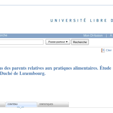
herche
Mon DI-fusion
|
À 
Passe-partout
Citer
ns des parents relatives aux pratiques alimentaires. Étude
nd-Duché de Luxembourg.
CONTENU
STATISTIQUES