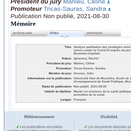
Président du jury
Mahieu, Céline
Promoteur
Tricas-Sauras, Sandra
Publication
Non publié, 2021-08-30
Mémoire
ACCÈS EN LIGNE
DÉTAILS
STATISTIQUES
Titre:
Analyse qualitative des stratégies mise
stress contre la Covid-19 auprès du per
Bruxelles-Capitale
Auteur:
Igiraneza, Rachel
Président du jury:
Mahieu, Céline
Promoteur:
Tricas-Sauras, Sandra
Membre du jury:
Servais, Julie
Informations sur la publication:
Université libre de Bruxelles, Ecole de
d’enseignement de Santé Publique, Bru
Statut de publication:
Non publié, 2021-08-30
Intitulé du diplôme:
Master en sciences de la santé publique 
promotion de la santé
Langue:
Français
Référencement
Visibilité
Les publications encodées
Les documents déposés so
constituent la bibliographie académique
indexés par les moteurs de rech