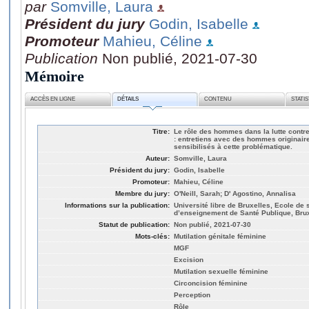
par
Somville, Laura
Président du jury
Godin, Isabelle
Promoteur
Mahieu, Céline
Publication
Non publié, 2021-07-30
Mémoire
ACCÈS EN LIGNE
DÉTAILS
CONTENU
STATI
Titre:
Le rôle des hommes dans la lutte contre
: entretiens avec des hommes originaire
sensibilisés à cette problématique.
Auteur:
Somville, Laura
Président du jury:
Godin, Isabelle
Promoteur:
Mahieu, Céline
Membre du jury:
O'Neill, Sarah; D' Agostino, Annalisa
Informations sur la publication:
Université libre de Bruxelles, Ecole de
d’enseignement de Santé Publique, Bru
Statut de publication:
Non publié, 2021-07-30
Mots-clés:
Mutilation génitale féminine
MGF
Excision
Mutilation sexuelle féminine
Circoncision féminine
Perception
Rôle