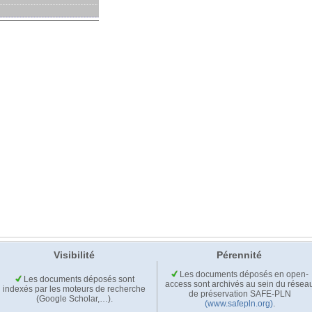
Visibilité
Pérennité
Les documents déposés en open-
Les documents déposés sont
access sont archivés au sein du résea
indexés par les moteurs de recherche
de préservation SAFE-PLN
(Google Scholar,…).
(www.safepln.org)
.