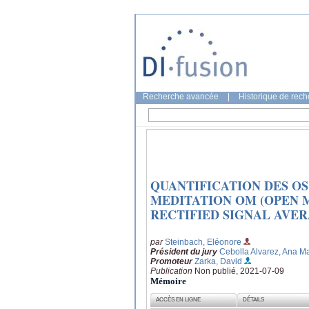
Recherche avancée
|
Historique de rec
QUANTIFICATION DES OS
MEDITATION OM (OPEN M
RECTIFIED SIGNAL AVER
par
Steinbach, Eléonore
Président du jury
Cebolla Alvarez, Ana M
Promoteur
Zarka, David
Publication
Non publié, 2021-07-09
Mémoire
ACCÈS EN LIGNE
DÉTAILS