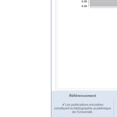
Référencement
Les publications encodées
constituent la bibliographie académique
de l'Université.