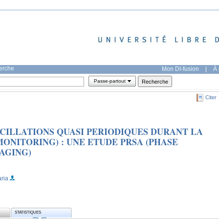
herche
Mon DI-fusion
|
À 
Passe-partout
Citer
CILLATIONS QUASI PERIODIQUES DURANT LA
ONITORING) : UNE ETUDE PRSA (PHASE
AGING)
aria
STATISTIQUES