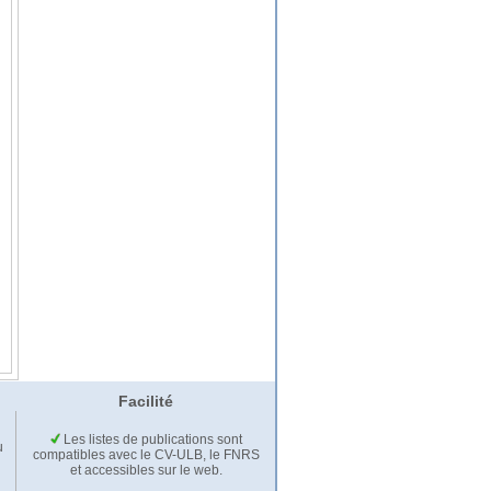
Facilité
Les listes de publications sont
u
compatibles avec le CV-ULB, le FNRS
et accessibles sur le web.