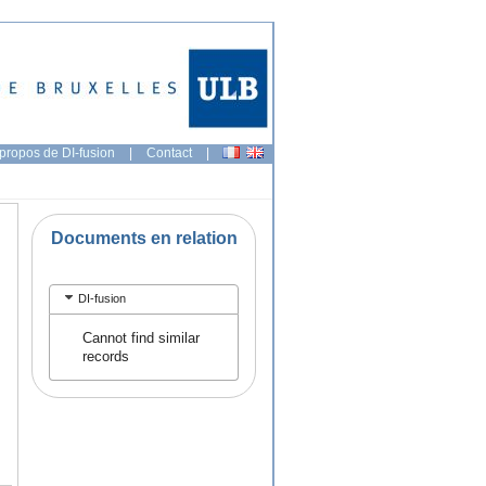
propos de DI-fusion
|
Contact
|
Documents en relation
DI-fusion
Cannot find similar
records