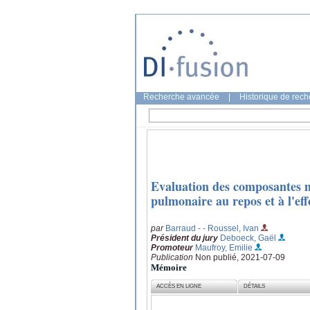
Recherche avancée
|
Historique de rec
Evaluation des composantes me
pulmonaire au repos et à l'eff
par
Barraud - - Roussel, Ivan
Président du jury
Deboeck, Gaël
Promoteur
Maufroy, Emilie
Publication
Non publié, 2021-07-09
Mémoire
ACCÈS EN LIGNE
DÉTAILS