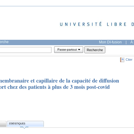
herche
Mon DI-fusion
|
À 
Passe-partout
Citer
mbranaire et capillaire de la capacité de diffusion
ort chez des patients à plus de 3 mois post-covid
STATISTIQUES