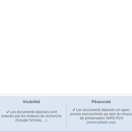
Visibilité
Pérennité
Les documents déposés en open-
Les documents déposés sont
access sont archivés au sein du résea
indexés par les moteurs de recherche
de préservation SAFE-PLN
(Google Scholar,…).
(www.safepln.org)
.