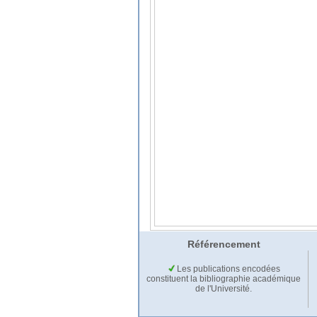
Référencement
Les publications encodées
constituent la bibliographie académique
de l'Université.