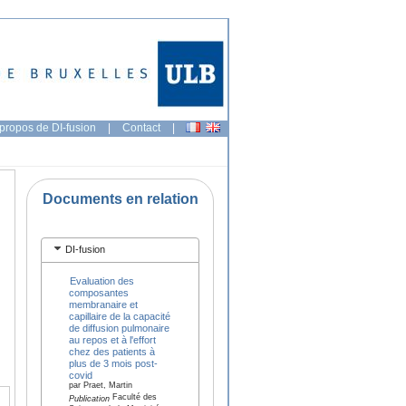
propos de DI-fusion
|
Contact
|
Documents en relation
DI-fusion
Evaluation des
composantes
membranaire et
capillaire de la capacité
de diffusion pulmonaire
au repos et à l'effort
chez des patients à
plus de 3 mois post-
covid
par Praet, Martin
Faculté des
Publication