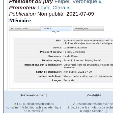
Président du jury
Feipel, Véronique
Promoteur
Leyh, Clara
Publication
Non publié, 2021-07-09
Mémoire
ACCÈS EN LIGNE
DÉTAILS
STATISTIQUES
Titre:
Trouble sacro-iliaque et lombo-sacré : 
clinique de sujets atteints de lombalgie
Auteur:
Lacharme, Bastien
Président du jury:
Feipel, Véronique
Promoteur:
Leyh, Clara
Membre du jury:
Fabeck, Laurent; Beyer, Benoît
Informations sur la publication:
Université libre de Bruxelles, Faculté d
Bruxelles
Statut de publication:
Non publié, 2021-07-09
Intitulé du diplôme:
Master en kinésithérapie et réadaptatio
Langue:
Français
Référencement
Visibilité
Les publications encodées
Les documents déposés so
constituent la bibliographie académique
indexés par les moteurs de rech
de l'Université.
(Google Scholar,…).