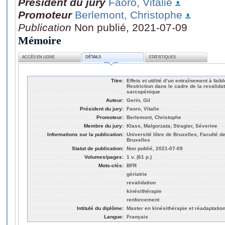
Président du jury
Faoro, Vitalie
Promoteur
Berlemont, Christophe
Publication
Non publié, 2021-07-09
Mémoire
ACCÈS EN LIGNE
DÉTAILS
STATISTIQUES
Titre:
Effets et utilité d’un entraînement à fai
Restriction dans le cadre de la revalida
sarcopénique
Auteur:
Gerin, Gil
Président du jury:
Faoro, Vitalie
Promoteur:
Berlemont, Christophe
Membre du jury:
Klass, Malgorzata; Stragier, Séverine
Informations sur la publication:
Université libre de Bruxelles, Faculté d
Bruxelles
Statut de publication:
Non publié, 2021-07-09
Volumes/pages:
1 v. (61 p.)
Mots-clés:
BFR
gériatrie
revalidation
kinésithérapie
renforcement
Intitulé du diplôme:
Master en kinésithérapie et réadaptatio
Langue:
Français