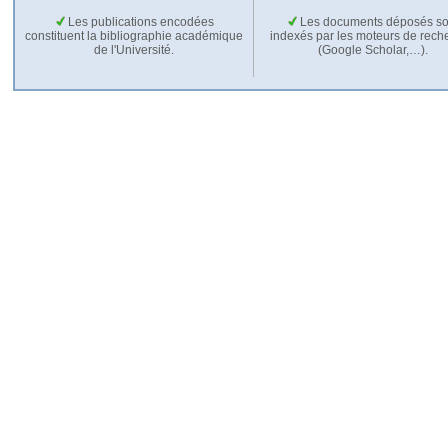
Les publications encodées
Les documents déposés so
constituent la bibliographie académique
indexés par les moteurs de rech
de l'Université.
(Google Scholar,…).