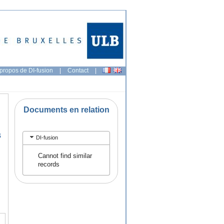
propos de DI-fusion
|
Contact
|
Documents en relation
s
DI-fusion
Cannot find similar
records