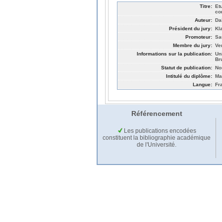
Titre:
Etu
co
Auteur:
Da
Président du jury:
Kl
Promoteur:
Sa
Membre du jury:
Ve
Informations sur la publication:
Un
Br
Statut de publication:
No
Intitulé du diplôme:
Ma
Langue:
Fr
Référencement
Les publications encodées
constituent la bibliographie académique
de l'Université.