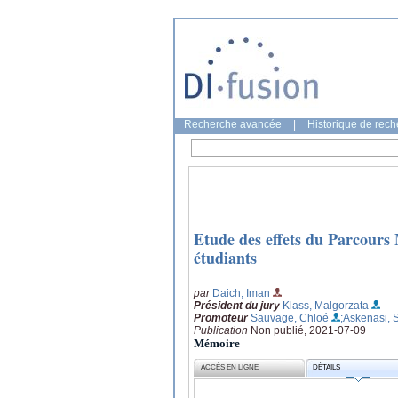
Recherche avancée
|
Historique de rec
Etude des effets du Parcours Mé
étudiants
par
Daich, Iman
Président du jury
Klass, Malgorzata
Promoteur
Sauvage, Chloé
;Askenasi,
Publication
Non publié, 2021-07-09
Mémoire
ACCÈS EN LIGNE
DÉTAILS