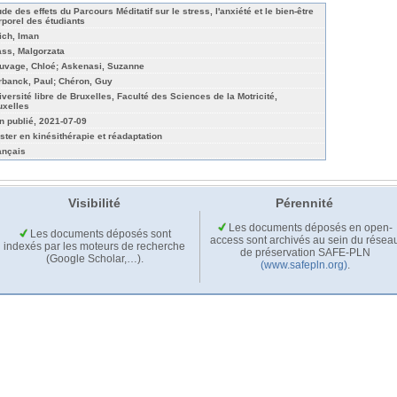
de des effets du Parcours Méditatif sur le stress, l'anxiété et le bien-être
rporel des étudiants
ich, Iman
ass, Malgorzata
uvage, Chloé; Askenasi, Suzanne
rbanck, Paul; Chéron, Guy
iversité libre de Bruxelles, Faculté des Sciences de la Motricité,
uxelles
n publié, 2021-07-09
ster en kinésithérapie et réadaptation
ançais
Visibilité
Pérennité
Les documents déposés en open-
Les documents déposés sont
access sont archivés au sein du résea
indexés par les moteurs de recherche
de préservation SAFE-PLN
(Google Scholar,…).
(www.safepln.org)
.