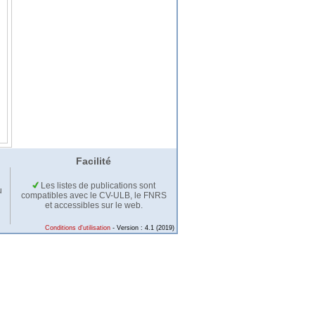
Facilité
Les listes de publications sont
u
compatibles avec le CV-ULB, le FNRS
et accessibles sur le web.
Conditions d'utilisation
- Version : 4.1 (2019)