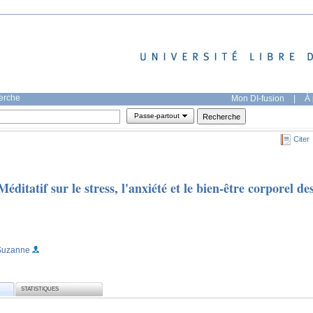
herche
Mon DI-fusion
|
À 
Passe-partout
Citer
ditatif sur le stress, l'anxiété et le bien-être corporel de
 Suzanne
STATISTIQUES