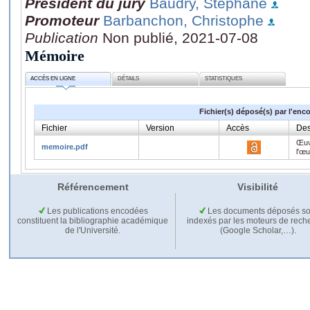
Président du jury
Baudry, Stéphane
Promoteur
Barbanchon, Christophe
Publication
Non publié, 2021-07-08
Mémoire
ACCÈS EN LIGNE
DÉTAILS
STATISTIQUES
Fichier(s) déposé(s) par l'enc
Fichier
Version
Accès
Des
Œuv
memoire.pdf
l'œ
Référencement
Visibilité
Les publications encodées
Les documents déposés so
constituent la bibliographie académique
indexés par les moteurs de rech
de l'Université.
(Google Scholar,…).