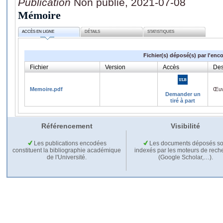
Publication
Non publié, 2021-07-08
Mémoire
ACCÈS EN LIGNE
DÉTAILS
STATISTIQUES
Fichier(s) déposé(s) par l'enc
Fichier
Version
Accès
Des
Memoire.pdf
Œuv
Demander un
tiré à part
Référencement
Visibilité
Les publications encodées
Les documents déposés so
constituent la bibliographie académique
indexés par les moteurs de rech
de l'Université.
(Google Scholar,…).