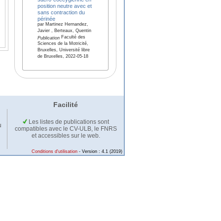
position neutre avec et
sans contraction du
périnée
par Martinez Hernandez,
Javier , Berteaux, Quentin
Faculté des
Publication
Sciences de la Motricité,
Bruxelles, Université libre
de Bruxelles, 2022-05-18
Facilité
Les listes de publications sont
u
compatibles avec le CV-ULB, le FNRS
et accessibles sur le web.
Conditions d'utilisation
- Version : 4.1 (2019)