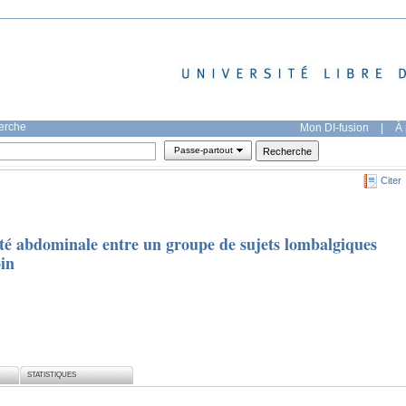
herche
Mon DI-fusion
|
À 
Passe-partout
Citer
té abdominale entre un groupe de sujets lombalgiques
in
STATISTIQUES