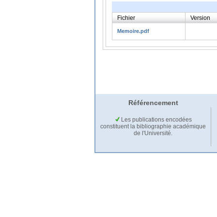
Fichier
Version
Memoire.pdf
Référencement
Les publications encodées
constituent la bibliographie académique
de l'Université.