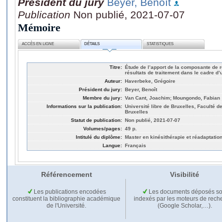
Président du jury
Beyer, Benoît
Publication
Non publié, 2021-07-07
Mémoire
ACCÈS EN LIGNE
DÉTAILS
STATISTIQUES
Titre:
Étude de l’apport de la composante de 
résultats de traitement dans le cadre d’
Auteur:
Haverbeke, Grégoire
Président du jury:
Beyer, Benoît
Membre du jury:
Van Cant, Joachim; Moungondo, Fabian
Informations sur la publication:
Université libre de Bruxelles, Faculté d
Bruxelles
Statut de publication:
Non publié, 2021-07-07
Volumes/pages:
49 p.
Intitulé du diplôme:
Master en kinésithérapie et réadaptatio
Langue:
Français
Référencement
Visibilité
Les publications encodées
Les documents déposés so
constituent la bibliographie académique
indexés par les moteurs de rech
de l'Université.
(Google Scholar,…).