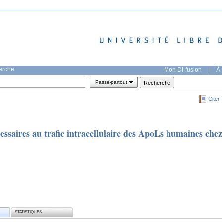
herche
Mon DI-fusion
|
À 
Passe-partout
Citer
cessaires au trafic intracellulaire des ApoLs humaines chez
STATISTIQUES