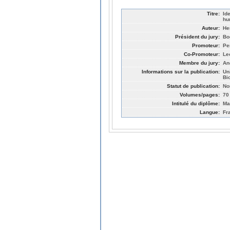
Titre:
Id
hu
Auteur:
He
Président du jury:
Bo
Promoteur:
Pe
Co-Promoteur:
Le
Membre du jury:
An
Informations sur la publication:
Un
Bi
Statut de publication:
No
Volumes/pages:
70
Intitulé du diplôme:
Ma
Langue:
Fr