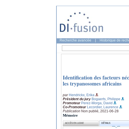
Recherche avancée
|
Historique de rec
Identification des facteurs né
les trypanosomes africains
par
Hendrickx, Erika
Président du jury
Bogaerts, Philippe
Promoteur
Perez-Morga, David
Co-Promoteur
Lecordier, Laurence
Publication
Non publié, 2021-06-28
Mémoire
ACCÈS EN LIGNE
DÉTAILS