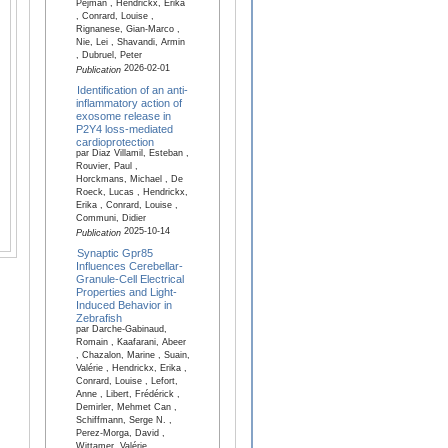
Pejman , Hendrickx, Erika
, Conrard, Louise ,
Rignanese, Gian-Marco ,
Nie, Lei , Shavandi, Armin
, Dubruel, Peter
2026-02-01
Publication
Identification of an anti-
inflammatory action of
exosome release in
P2Y4 loss-mediated
cardioprotection
par Diaz Villamil, Esteban ,
Rouvier, Paul ,
Horckmans, Michael , De
Roeck, Lucas , Hendrickx,
Erika , Conrard, Louise ,
Communi, Didier
2025-10-14
Publication
Synaptic Gpr85
Influences Cerebellar-
Granule-Cell Electrical
Properties and Light-
Induced Behavior in
Zebrafish
par Darche-Gabinaud,
Romain , Kaafarani, Abeer
, Chazalon, Marine , Suain,
Valérie , Hendrickx, Erika ,
Conrard, Louise , Lefort,
Anne , Libert, Frédérick ,
Demirler, Mehmet Can ,
Schiffmann, Serge N. ,
Perez-Morga, David ,
Wittamer, Valérie ,