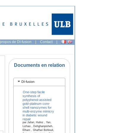
propos de DI-fusion
|
Contact
|
Documents en relation
DI-fusion
One-step facile
synthesis of
polyphenol-assisted
gold-platinum core-
shell nanozymes for
multi-enzyme mimicry
in diabetic wound
repair
par Jafari, Hafez , Yan,
Lizhao , Dehghanpisheh,
Elham , Ghaffari Bohlouli,