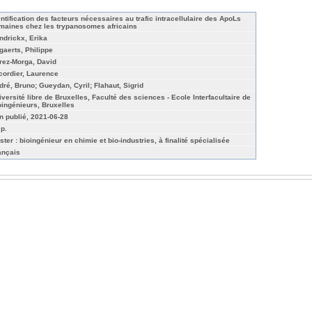
entification des facteurs nécessaires au trafic intracellulaire des ApoLs
maines chez les trypanosomes africains
ndrickx, Erika
gaerts, Philippe
rez-Morga, David
cordier, Laurence
dré, Bruno; Gueydan, Cyril; Flahaut, Sigrid
iversité libre de Bruxelles, Faculté des sciences - Ecole Interfacultaire de
oingénieurs, Bruxelles
n publié, 2021-06-28
 p.
ster : bioingénieur en chimie et bio-industries, à finalité spécialisée
ançais