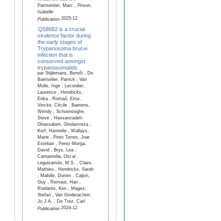
Parmentier, Marc , Pirson,
Isabelle
2025-12
Publication
Q586B2 is a crucial
virulence factor during
the early stages of
Trypanosoma brucei
infection that is
conserved amongst
trypanosomatids
par Stijlemans, Benoît , De
Baetselier, Patrick , Van
Molle, Inge , Lecordier,
Laurence , Hendrickx,
Erika , Romaõ, Ema ,
Vincke, Cécile , Baetens,
Wendy , Schoonooghe,
Steve , Hassanzadeh-
Ghassabeh, Gholamreza ,
Korf, Hannelie , Wallays,
Marie , Pinto Torres, Joar
Esteban , Perez-Morga,
David , Brys, Lea ,
Campetella, Oscar ,
Leguizamón, M.S. , Claes,
Mathieu , Hendrickx, Sarah
, Mabille, Dorien , Caljon,
Guy , Remaut, Han ,
Roelants, Kim , Magez,
Stefan , Van Ginderachter,
Jo J.A. , De Trez, Carl
2024-12
Publication