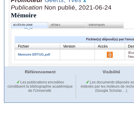
Publication
Non publié, 2021-06-24
Mémoire
ACCÈS EN LIGNE
DÉTAILS
STATISTIQUES
Fichier(s) déposé(s) par l'enc
Fichier
Version
Accès
Des
Œuv
Memoire ERTUG.pdf
l'œ
Référencement
Visibilité
Les publications encodées
Les documents déposés so
constituent la bibliographie académique
indexés par les moteurs de rech
de l'Université.
(Google Scholar,…).