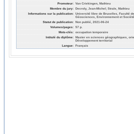
Promoteur:
Van Criekingen, Mathieu
Membre du jury:
Decroly, Jean-Michel; Strale, Mathieu
Informations sur la publication:
Université libre de Bruxelles, Faculté 
Géosciences, Environnement et Société
Statut de publication:
Non publié, 2021-06-24
Volumes/pages:
57 p.
Mots-clés:
occupation temporaire
Intitulé du diplôme:
Master en sciences géographiques, orien
Développement territorial
Langue:
Français