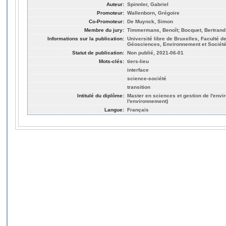
Auteur:
Spinnler, Gabriel
Promoteur:
Wallenborn, Grégoire
Co-Promoteur:
De Muynck, Simon
Membre du jury:
Timmermans, Benoît; Bocquet, Bertrand
Informations sur la publication:
Université libre de Bruxelles, Faculté 
Géosciences, Environnement et Société
Statut de publication:
Non publié, 2021-06-01
Mots-clés:
tiers-lieu
interface
science-société
transition
Intitulé du diplôme:
Master en sciences et gestion de l'env
l'environnement)
Langue:
Français