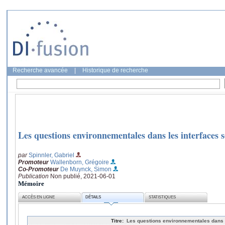
Recherche avancée
|
Historique de recherche
Les questions environnementales dans les interfaces s
par
Spinnler, Gabriel
Promoteur
Wallenborn, Grégoire
Co-Promoteur
De Muynck, Simon
Publication
Non publié, 2021-06-01
Mémoire
ACCÈS EN LIGNE
DÉTAILS
STATISTIQUES
Titre:
Les questions environnementales dans l