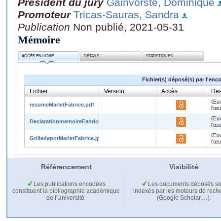
Président du jury
Gainvorste, Dominique
Promoteur
Tricas-Sauras, Sandra
Publication
Non publié, 2021-05-31
Mémoire
ACCÈS EN LIGNE
DÉTAILS
STATISTIQUES
Fichier(s) déposé(s) par l'enc
Fichier
Version
Accès
Des
Œuv
resumeMarletFabrice.pdf
l'œ
Œuv
DeclarationmemoireFabriceMarlet.jpg
l'œ
Œuv
GrilledepotMarletFabrice.jpg
l'œ
Référencement
Visibilité
Les publications encodées
Les documents déposés so
constituent la bibliographie académique
indexés par les moteurs de rech
de l'Université.
(Google Scholar,…).