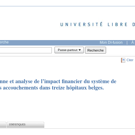
herche
Mon DI-fusion
|
À 
Passe-partout
Citer
nne et analyse de l’impact financier du système de
s accouchements dans treize hôpitaux belges.
STATISTIQUES