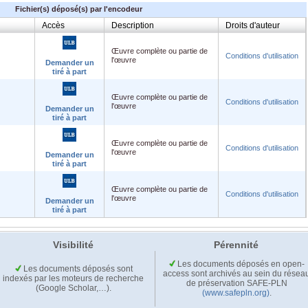
Fichier(s) déposé(s) par l'encodeur
Accès
Description
Droits d'auteur
Œuvre complète ou partie de
Conditions d'utilisation
l'œuvre
Demander un
tiré à part
Œuvre complète ou partie de
Conditions d'utilisation
l'œuvre
Demander un
tiré à part
Œuvre complète ou partie de
Conditions d'utilisation
l'œuvre
Demander un
tiré à part
Œuvre complète ou partie de
Conditions d'utilisation
l'œuvre
Demander un
tiré à part
Visibilité
Pérennité
Les documents déposés en open-
Les documents déposés sont
access sont archivés au sein du résea
indexés par les moteurs de recherche
de préservation SAFE-PLN
(Google Scholar,…).
(www.safepln.org)
.