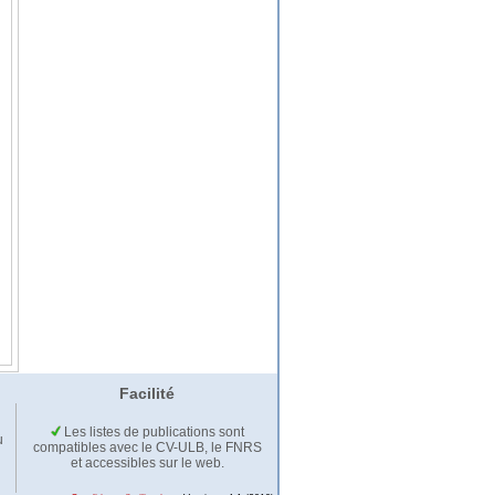
Facilité
Les listes de publications sont
u
compatibles avec le CV-ULB, le FNRS
et accessibles sur le web.