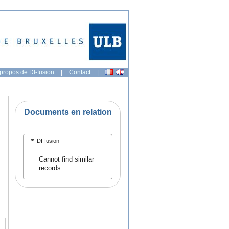
propos de DI-fusion
|
Contact
|
Documents en relation
DI-fusion
Cannot find similar
records