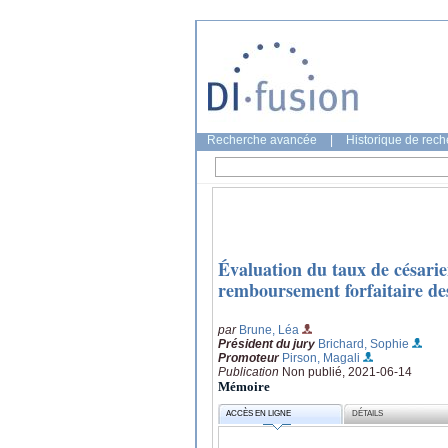
Recherche avancée
|
Historique de rec
Évaluation du taux de césarie
remboursement forfaitaire de
par
Brune, Léa
Président du jury
Brichard, Sophie
Promoteur
Pirson, Magali
Publication
Non publié, 2021-06-14
Mémoire
ACCÈS EN LIGNE
DÉTAILS