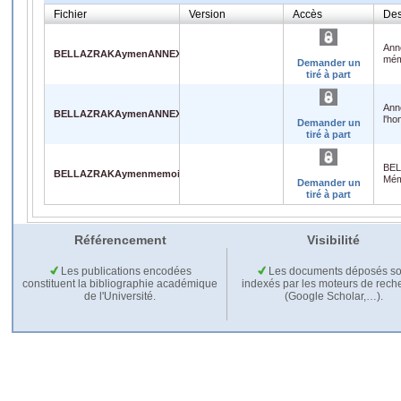
Fichier
Version
Accès
Des
Anne
BELLAZRAKAymenANNEXE4Grillededepotmemoire.pdf
mém
Demander un
tiré à part
Ann
BELLAZRAKAymenANNEXE5Declarationsurlhonneurplagiat.pdf
l'ho
Demander un
tiré à part
BEL
BELLAZRAKAymenmemoire5Gversionfinale.pdf
Mémo
Demander un
tiré à part
Référencement
Visibilité
Les publications encodées
Les documents déposés so
constituent la bibliographie académique
indexés par les moteurs de rech
de l'Université.
(Google Scholar,…).