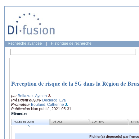
Recherche avancée
|
Historique de recherche
Perception de risque de la 5G dans la Région de Brux
par
Bellazrak, Aymen
Président du jury
Declercq, Eva
Promoteur
Bouland, Catherine
Publication
Non publié, 2021-05-31
Mémoire
ACCÈS EN LIGNE
DÉTAILS
CONTENU
STATI
Fichier(s) déposé(s) par l'enc