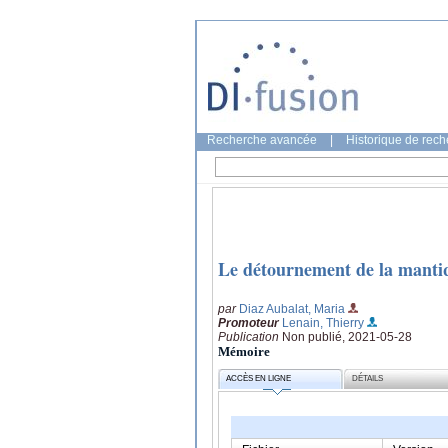
Recherche avancée
|
Historique de rec
Le détournement de la mantiqu
par
Diaz Aubalat, Maria
Promoteur
Lenain, Thierry
Publication
Non publié, 2021-05-28
Mémoire
ACCÈS EN LIGNE
DÉTAILS