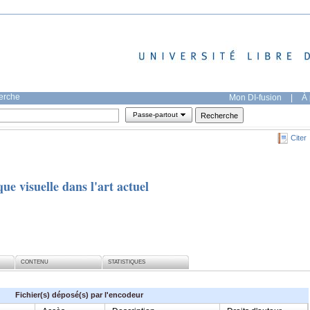
herche
Mon DI-fusion
|
À 
Passe-partout
Citer
e visuelle dans l'art actuel
CONTENU
STATISTIQUES
Fichier(s) déposé(s) par l'encodeur