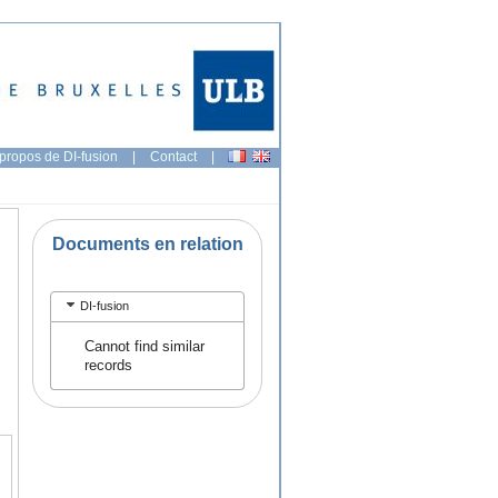
propos de DI-fusion
|
Contact
|
Documents en relation
DI-fusion
Cannot find similar
records