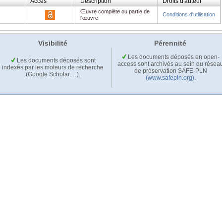
Accès
Description
Droits d'auteur
Œuvre complète ou partie de
Conditions d'utilisation
l'œuvre
Visibilité
Pérennité
Les documents déposés en open-
Les documents déposés sont
access sont archivés au sein du résea
indexés par les moteurs de recherche
de préservation SAFE-PLN
(Google Scholar,…).
(www.safepln.org)
.