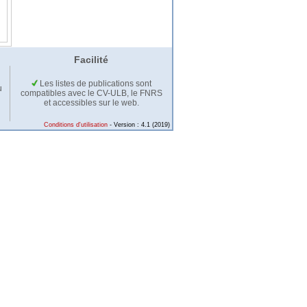
Facilité
Les listes de publications sont
u
compatibles avec le CV-ULB, le FNRS
et accessibles sur le web.
Conditions d'utilisation
- Version : 4.1 (2019)