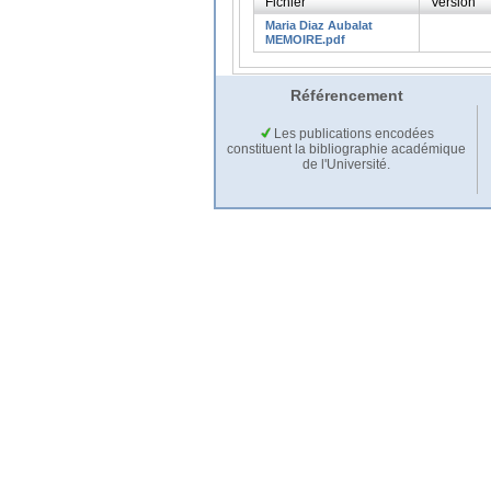
Fichier
Version
Maria Diaz Aubalat
MEMOIRE.pdf
Référencement
Les publications encodées
constituent la bibliographie académique
de l'Université.