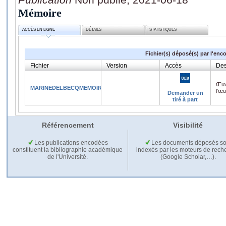
Mémoire
ACCÈS EN LIGNE
DÉTAILS
STATISTIQUES
Fichier(s) déposé(s) par l'enc
Fichier
Version
Accès
Des
Œuv
MARINEDELBECQMEMOIRE2021.pdf
l'œ
Demander un
tiré à part
Référencement
Visibilité
Les publications encodées
Les documents déposés so
constituent la bibliographie académique
indexés par les moteurs de rech
de l'Université.
(Google Scholar,…).