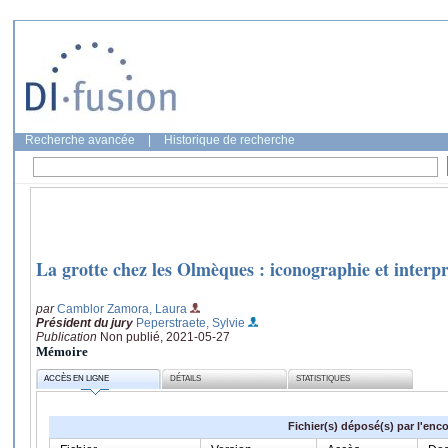
Recherche avancée
|
Historique de recherche
La grotte chez les Olmèques : iconographie et interpr
par
Camblor Zamora, Laura
Président du jury
Peperstraete, Sylvie
Publication
Non publié, 2021-05-27
Mémoire
ACCÈS EN LIGNE
DÉTAILS
STATISTIQUES
Fichier(s) déposé(s) par l'enc