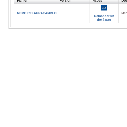
Fichier
Version
Accès
Des
MEMOIRELAURACAMBLORZAMORA.pdf
Mém
Demander un
tiré à part