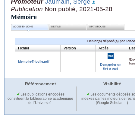
Promoteur
Jaumain, Serge
Publication
Non publié, 2021-05-28
Mémoire
ACCÈS EN LIGNE
DÉTAILS
STATISTIQUES
Fichier(s) déposé(s) par l'enc
Fichier
Version
Accès
Des
Œuv
MemoireTricolle.pdf
l'œ
Demander un
tiré à part
Référencement
Visibilité
Les publications encodées
Les documents déposés so
constituent la bibliographie académique
indexés par les moteurs de rech
de l'Université.
(Google Scholar,…).