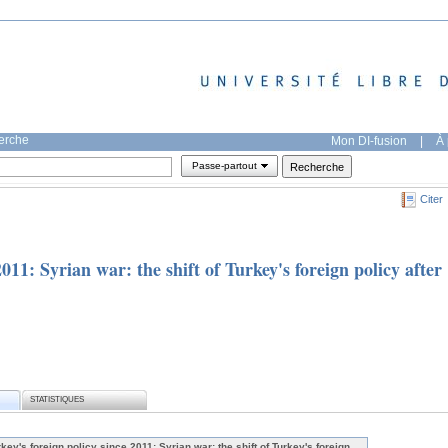
herche
Mon DI-fusion
|
À 
Passe-partout
Citer
2011: Syrian war: the shift of Turkey's foreign policy after
STATISTIQUES
rkey's foreign policy since 2011: Syrian war: the shift of Turkey's foreign