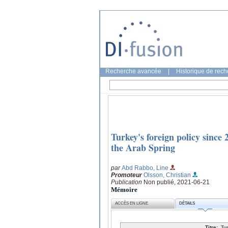
Recherche avancée
|
Historique de rec
Turkey's foreign policy since 
the Arab Spring
par
Abd Rabbo, Line
Promoteur
Olsson, Christian
Publication
Non publié, 2021-06-21
Mémoire
ACCÈS EN LIGNE
DÉTAILS
Titre:
Tu