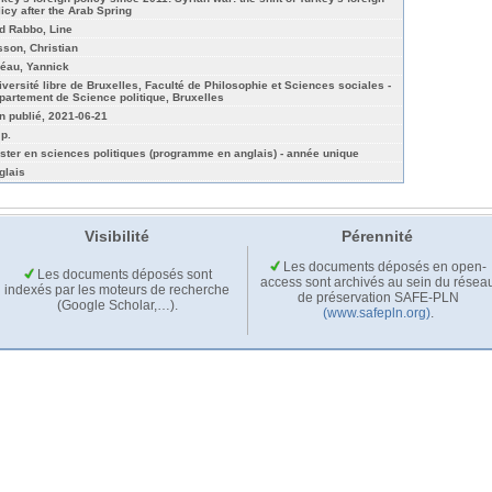
licy after the Arab Spring
d Rabbo, Line
sson, Christian
éau, Yannick
iversité libre de Bruxelles, Faculté de Philosophie et Sciences sociales -
partement de Science politique, Bruxelles
n publié, 2021-06-21
 p.
ster en sciences politiques (programme en anglais) - année unique
glais
Visibilité
Pérennité
Les documents déposés en open-
Les documents déposés sont
access sont archivés au sein du résea
indexés par les moteurs de recherche
de préservation SAFE-PLN
(Google Scholar,…).
(www.safepln.org)
.