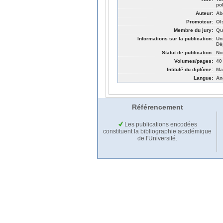
po
Auteur:
Ab
Promoteur:
Ol
Membre du jury:
Qu
Informations sur la publication:
Un
Dé
Statut de publication:
No
Volumes/pages:
40
Intitulé du diplôme:
Ma
Langue:
An
Référencement
Les publications encodées
constituent la bibliographie académique
de l'Université.