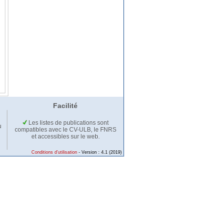
Facilité
Les listes de publications sont
u
compatibles avec le CV-ULB, le FNRS
et accessibles sur le web.
Conditions d'utilisation
- Version : 4.1 (2019)