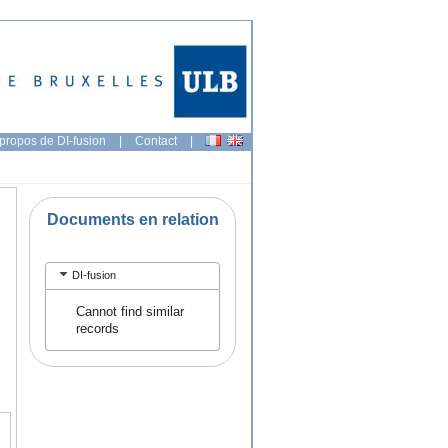
propos de DI-fusion
|
Contact
|
Documents en relation
DI-fusion
Cannot find similar
records