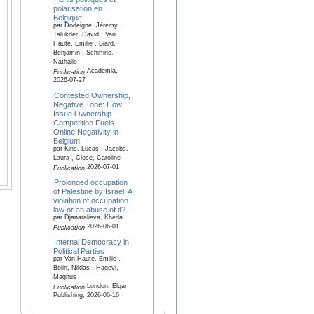
polarisation en
Belgique
par Dodeigne, Jérémy ,
Talukder, David , Van
Haute, Emilie , Biard,
Benjamin , Schiffino,
Nathalie
Academia,
Publication
2026-07-27
Contested Ownership,
Negative Tone: How
Issue Ownership
Competition Fuels
Online Negativity in
Belgium
par Kins, Lucas , Jacobs,
Laura , Close, Caroline
2026-07-01
Publication
Prolonged occupation
of Palestine by Israel: A
violation of occupation
law or an abuse of it?
par Djanaralieva, Kheda
2026-06-01
Publication
Internal Democracy in
Political Parties
par Van Haute, Emilie ,
Bolin, Niklas , Hagevi,
Magnus
London, Elgar
Publication
Publishing, 2026-06-16