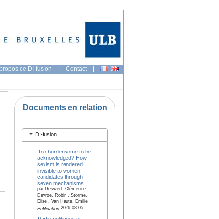
propos de DI-fusion
|
Contact
|
Documents en relation
DI-fusion
Too burdensome to be
acknowledged? How
sexism is rendered
invisible to women
candidates through
seven mechanisms
par Deswert, Clémence ,
Devroe, Robin , Storme,
Elise , Van Haute, Emilie
2026-08-05
Publication
Partis politiques et