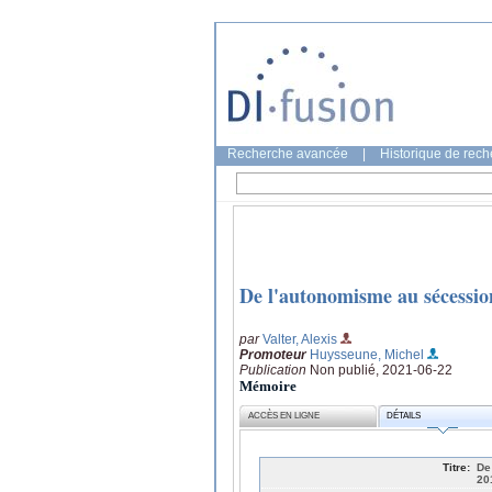
Recherche avancée
|
Historique de rec
De l'autonomisme au sécessio
par
Valter, Alexis
Promoteur
Huysseune, Michel
Publication
Non publié, 2021-06-22
Mémoire
ACCÈS EN LIGNE
DÉTAILS
Titre:
De
20