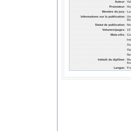
Auteur:
Val
Promoteur:
Hu
Membre du jury:
La
Informations sur la publication:
Un
Dé
Statut de publication:
No
Volumes/pages:
10
Mots-clés:
Ca
In
Au
Op
Na
Intitulé du diplôme:
Ma
fin
Langue:
Fr