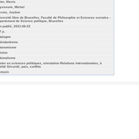
ter, Alexis
ysseune, Michel
croix, Justine
iversité libre de Bruxelles, Faculté de Philosophie et Sciences sociales -
partement de Science politique, Bruxelles
n publié, 2021-06-22
7 p.
talogne
déndantisme
tonomisme
inion
tionalisme
ster en sciences politiques, orientation Relations internationales, à
alité Sécurité, paix, conflits
ançais