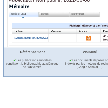
Mémoire
ACCÈS EN LIGNE
DÉTAILS
STATISTIQUES
Fichier(s) déposé(s) par l'enc
Fichier
Version
Accès
Des
Œuv
SAUDEMONTMATSMAACTU1S202021.pdf
l'œ
Référencement
Visibilité
Les publications encodées
Les documents déposés so
constituent la bibliographie académique
indexés par les moteurs de rech
de l'Université.
(Google Scholar,…).