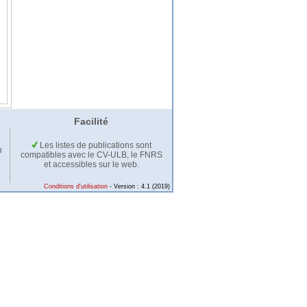
Facilité
Les listes de publications sont
u
compatibles avec le CV-ULB, le FNRS
et accessibles sur le web.
Conditions d'utilisation
- Version : 4.1 (2019)