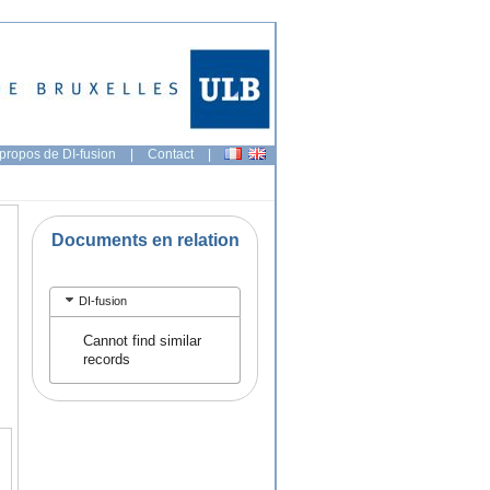
propos de DI-fusion
|
Contact
|
Documents en relation
DI-fusion
Cannot find similar
records