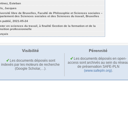
rtinez, Esteban
ls, Jacques
iversité libre de Bruxelles, Faculté de Philosophie et Sciences sociales –
partement des Sciences sociales et des Sciences du travail, Bruxelles
n publié, 2021-05-24
ster en sciences du travail, à finalité Gestion de la formation et de la
ansition professionnelle
ançais
Visibilité
Pérennité
Les documents déposés en open-
Les documents déposés sont
access sont archivés au sein du résea
indexés par les moteurs de recherche
de préservation SAFE-PLN
(Google Scholar,…).
(www.safepln.org)
.