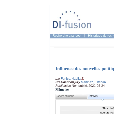
Recherche avancée
|
Historique de rec
Influence des nouvelles politi
par
Fartiss, Nabila
Président du jury
Martinez, Esteban
Publication
Non publié, 2021-05-24
Mémoire
ACCÈS EN LIGNE
DÉTAILS
Titre:
In
Auteur:
Fa