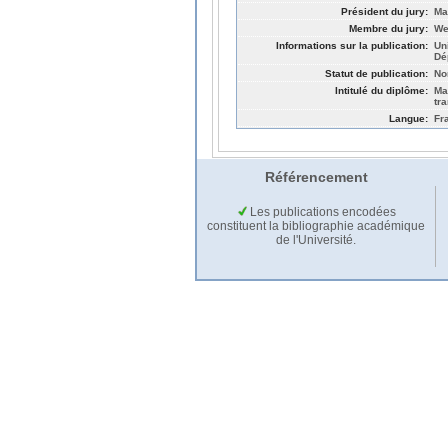
Président du jury:
Ma
Membre du jury:
We
Informations sur la publication:
Un
Dé
Statut de publication:
No
Intitulé du diplôme:
Ma
tr
Langue:
Fr
Référencement
Les publications encodées
constituent la bibliographie académique
de l'Université.