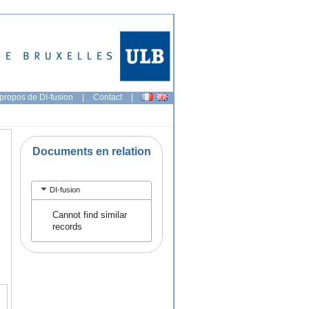
propos de DI-fusion
|
Contact
|
Documents en relation
DI-fusion
Cannot find similar
records