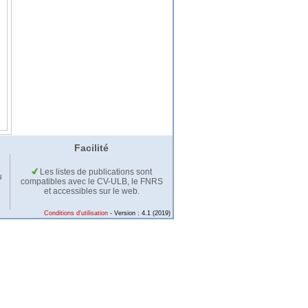
Facilité
Les listes de publications sont
u
compatibles avec le CV-ULB, le FNRS
et accessibles sur le web.
Conditions d'utilisation
- Version : 4.1 (2019)