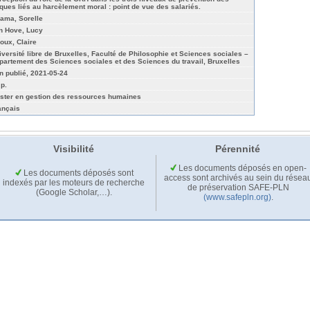
sques liés au harcèlement moral : point de vue des salariés.
ama, Sorelle
n Hove, Lucy
roux, Claire
iversité libre de Bruxelles, Faculté de Philosophie et Sciences sociales –
partement des Sciences sociales et des Sciences du travail, Bruxelles
n publié, 2021-05-24
 p.
ster en gestion des ressources humaines
ançais
Visibilité
Pérennité
Les documents déposés en open-
Les documents déposés sont
access sont archivés au sein du résea
indexés par les moteurs de recherche
de préservation SAFE-PLN
(Google Scholar,…).
(www.safepln.org)
.