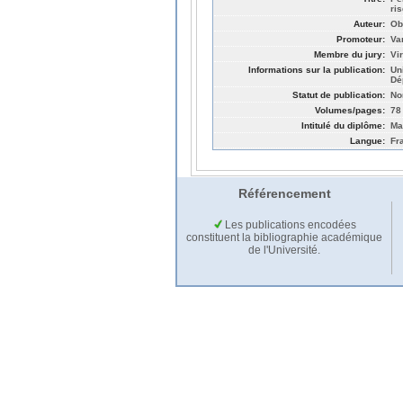
ri
Auteur:
Ob
Promoteur:
Va
Membre du jury:
Vi
Informations sur la publication:
Un
Dé
Statut de publication:
No
Volumes/pages:
78
Intitulé du diplôme:
Ma
Langue:
Fr
Référencement
Les publications encodées
constituent la bibliographie académique
de l'Université.