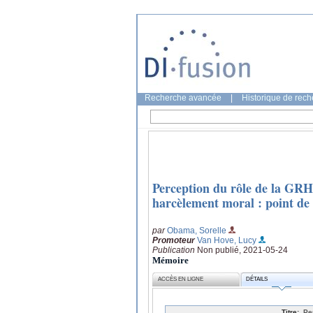
Recherche avancée
|
Historique de rec
Perception du rôle de la GRH 
harcèlement moral : point de 
par
Obama, Sorelle
Promoteur
Van Hove, Lucy
Publication
Non publié, 2021-05-24
Mémoire
ACCÈS EN LIGNE
DÉTAILS
Titre:
Pe