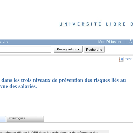
herche
Mon DI-fusion
|
À 
Passe-partout
Citer
dans les trois niveaux de prévention des risques liés au
vue des salariés.
STATISTIQUES
rception du rôle de la GRH dans les trois niveaux de prévention des