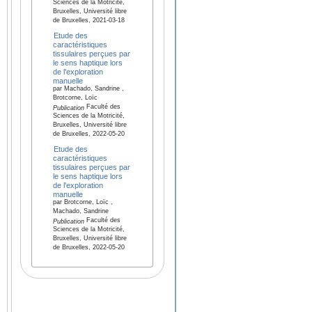
Sciences de la Motricité,
Bruxelles, Université libre
de Bruxelles, 2021-03-18
Etude des
caractéristiques
tissulaires perçues par
le sens haptique lors
de l'exploration
manuelle
par Machado, Sandrine ,
Brotcorne, Loïc
Faculté des
Publication
Sciences de la Motricité,
Bruxelles, Université libre
de Bruxelles, 2022-05-20
Etude des
caractéristiques
tissulaires perçues par
le sens haptique lors
de l'exploration
manuelle
par Brotcorne, Loïc ,
Machado, Sandrine
Faculté des
Publication
Sciences de la Motricité,
Bruxelles, Université libre
de Bruxelles, 2022-05-20