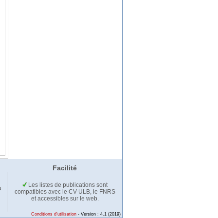
Facilité
Les listes de publications sont
u
compatibles avec le CV-ULB, le FNRS
et accessibles sur le web.
Conditions d'utilisation
- Version : 4.1 (2019)