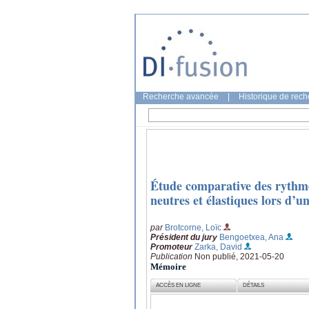
Recherche avancée
|
Historique de rec
Étude comparative des rythme
neutres et élastiques lors d’un
par
Brotcorne, Loïc
Président du jury
Bengoetxea, Ana
Promoteur
Zarka, David
Publication
Non publié, 2021-05-20
Mémoire
ACCÈS EN LIGNE
DÉTAILS