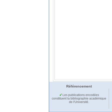
Référencement
Les publications encodées
constituent la bibliographie académique
de l'Université.