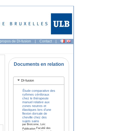
propos de DI-fusion
|
Contact
|
Documents en relation
DI-fusion
Étude comparative des
rythmes cérébraux
chez le thérapeute
manuel relative aux
zones neutres et
élastiques lors d’une
flexion dorsale de
cheville chez des
sujets sains
par Brotcorne, Loïc
Faculté des
Publication