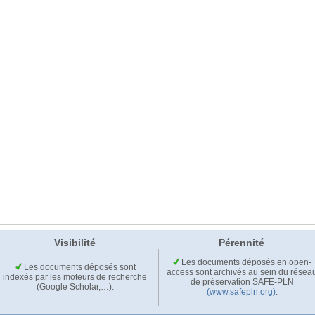
Visibilité
Pérennité
Les documents déposés en open-
Les documents déposés sont
access sont archivés au sein du résea
indexés par les moteurs de recherche
de préservation SAFE-PLN
(Google Scholar,…).
(www.safepln.org)
.