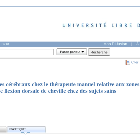
herche
Mon DI-fusion
|
À 
Passe-partout
Citer
s cérébraux chez le thérapeute manuel relative aux zones
e flexion dorsale de cheville chez des sujets sains
STATISTIQUES