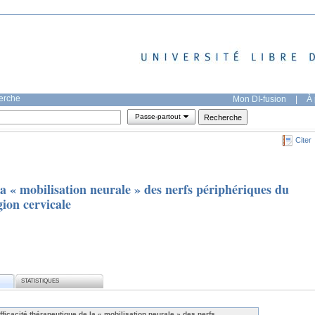
herche
Mon DI-fusion
|
À 
Passe-partout
Citer
la « mobilisation neurale » des nerfs périphériques du
ion cervicale
STATISTIQUES
efficacité thérapeutique de la « mobilisation neurale » des nerfs