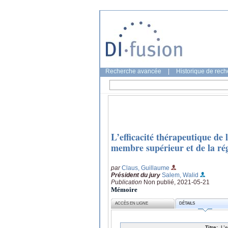
Recherche avancée
|
Historique de rec
L’efficacité thérapeutique de 
membre supérieur et de la rég
par
Claus, Guillaume
Président du jury
Salem, Walid
Publication
Non publié, 2021-05-21
Mémoire
ACCÈS EN LIGNE
DÉTAILS
Titre:
L’