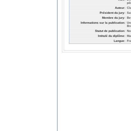
pé
Auteur:
Cl
Président du jury:
Sa
Membre du jury:
Be
Informations sur la publication:
Un
Br
Statut de publication:
No
Intitulé du diplôme:
Ma
Langue:
Fr