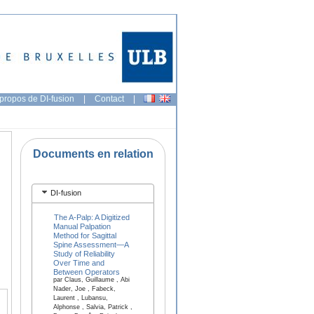
propos de DI-fusion
|
Contact
|
Documents en relation
DI-fusion
The A-Palp: A Digitized
Manual Palpation
Method for Sagittal
Spine Assessment—A
Study of Reliability
Over Time and
Between Operators
par Claus, Guillaume , Abi
Nader, Joe , Fabeck,
Laurent , Lubansu,
Alphonse , Salvia, Patrick ,