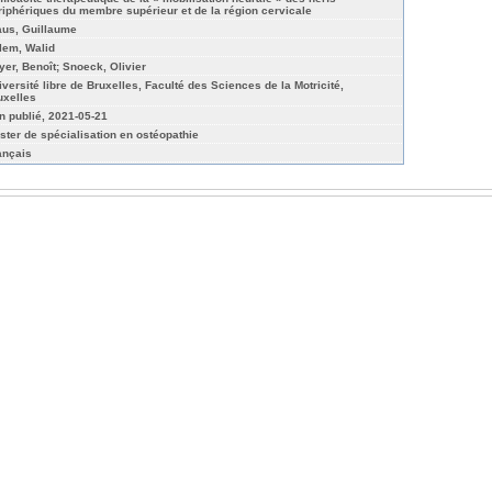
riphériques du membre supérieur et de la région cervicale
aus, Guillaume
lem, Walid
yer, Benoît; Snoeck, Olivier
iversité libre de Bruxelles, Faculté des Sciences de la Motricité,
uxelles
n publié, 2021-05-21
ster de spécialisation en ostéopathie
ançais