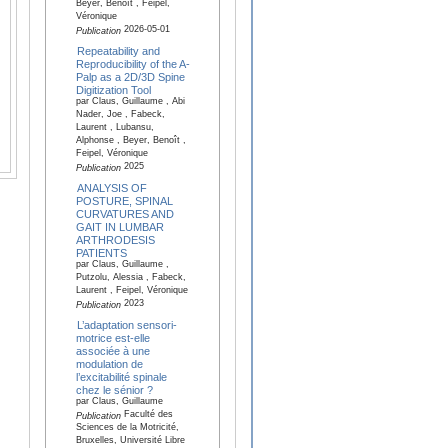
Beyer, Benoît , Feipel,
Véronique
2026-05-01
Publication
Repeatability and
Reproducibility of the A-
Palp as a 2D/3D Spine
Digitization Tool
par Claus, Guillaume , Abi
Nader, Joe , Fabeck,
Laurent , Lubansu,
Alphonse , Beyer, Benoît ,
Feipel, Véronique
2025
Publication
ANALYSIS OF
POSTURE, SPINAL
CURVATURES AND
GAIT IN LUMBAR
ARTHRODESIS
PATIENTS
par Claus, Guillaume ,
Putzolu, Alessia , Fabeck,
Laurent , Feipel, Véronique
2023
Publication
L’adaptation sensori-
motrice est-elle
associée à une
modulation de
l’excitabilité spinale
chez le sénior ?
par Claus, Guillaume
Faculté des
Publication
Sciences de la Motricité,
Bruxelles, Université Libre