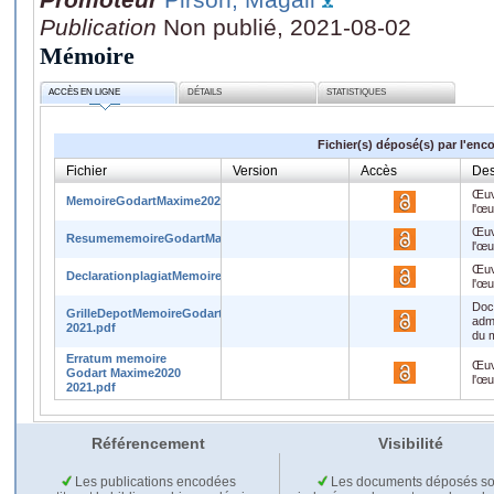
Publication
Non publié, 2021-08-02
Mémoire
ACCÈS EN LIGNE
DÉTAILS
STATISTIQUES
Fichier(s) déposé(s) par l'enc
Fichier
Version
Accès
Des
Œuv
MemoireGodartMaxime20202021.pdf
l'œ
Œuv
ResumememoireGodartMaxime20202021.pdf
l'œ
Œuv
DeclarationplagiatMemoireGodartMaxime20202021.pdf
l'œ
Doc
GrilleDepotMemoireGodartMaxime2020-
admi
2021.pdf
du 
Erratum memoire
Œuv
Godart Maxime2020
l'œ
2021.pdf
Référencement
Visibilité
Les publications encodées
Les documents déposés so