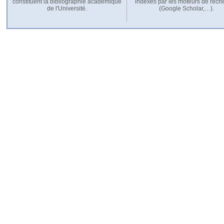
constituent la bibliographie académique
indexés par les moteurs de rech
de l'Université.
(Google Scholar,…).