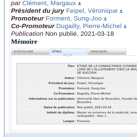
par
Clément, Margaux
Président du jury
Feipel, Véronique
Promoteur
Forment, Sung-Joo
Co-Promoteur
Dugailly, Pierre-Michel
Publication
Non publié, 2021-03-18
Mémoire
ACCÈS EN LIGNE
DÉTAILS
STATISTIQUES
Titre:
ETUDE DE LA CONDUCTANCE CUTANE
LORS DE L’ALLAITEMENT CHEZ LE NO
DE SUCCION
Auteur:
Clément, Margaux
Président du jury:
Feipel, Véronique
Promoteur:
Forment, Sung-Joo
Co-Promoteur:
Dugailly, Pierre-Michel
Informations sur la publication:
Université libre de Bruxelles, Faculté d
Bruxelles
Statut de publication:
Non publié, 2021-03-18
Intitulé du diplôme:
Master en sciences de la motricité, orien
ostéopathie - bloc 1
Langue:
Français