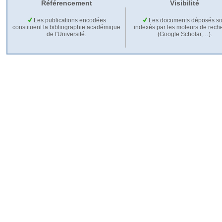
Référencement
Visibilité
Les publications encodées
Les documents déposés so
constituent la bibliographie académique
indexés par les moteurs de rech
de l'Université.
(Google Scholar,…).