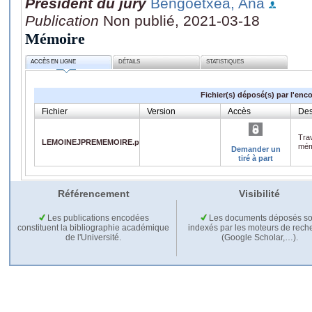
Président du jury
Bengoetxea, Ana
Publication
Non publié, 2021-03-18
Mémoire
ACCÈS EN LIGNE
DÉTAILS
STATISTIQUES
Fichier(s) déposé(s) par l'enc
Fichier
Version
Accès
Des
Trav
LEMOINEJPREMEMOIRE.pdf
mém
Demander un
tiré à part
Référencement
Visibilité
Les publications encodées
Les documents déposés so
constituent la bibliographie académique
indexés par les moteurs de rech
de l'Université.
(Google Scholar,…).