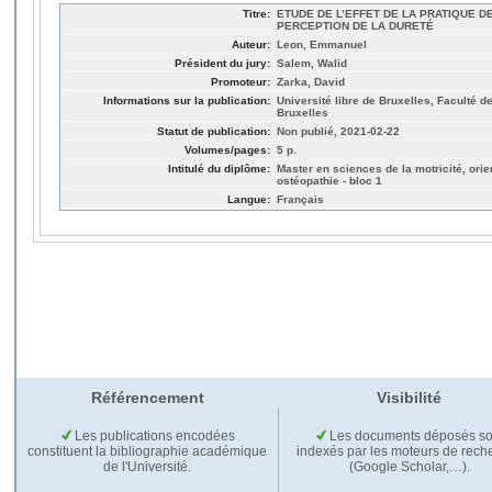
Titre:
ETUDE DE L’EFFET DE LA PRATIQUE D
PERCEPTION DE LA DURETÉ
Auteur:
Leon, Emmanuel
Président du jury:
Salem, Walid
Promoteur:
Zarka, David
Informations sur la publication:
Université libre de Bruxelles, Faculté d
Bruxelles
Statut de publication:
Non publié, 2021-02-22
Volumes/pages:
5 p.
Intitulé du diplôme:
Master en sciences de la motricité, orien
ostéopathie - bloc 1
Langue:
Français
Référencement
Visibilité
Les publications encodées
Les documents déposés so
constituent la bibliographie académique
indexés par les moteurs de rech
de l'Université.
(Google Scholar,…).