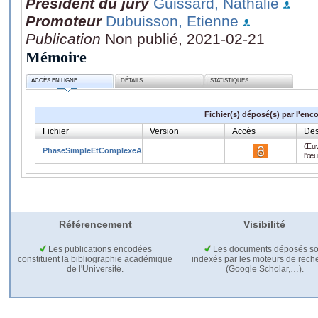
Président du jury
Guissard, Nathalie
Promoteur
Dubuisson, Etienne
Publication
Non publié, 2021-02-21
Mémoire
ACCÈS EN LIGNE
DÉTAILS
STATISTIQUES
Fichier(s) déposé(s) par l'enc
Fichier
Version
Accès
Des
Œuv
PhaseSimpleEtComplexeApplication.pdf
l'œ
Référencement
Visibilité
Les publications encodées
Les documents déposés so
constituent la bibliographie académique
indexés par les moteurs de rech
de l'Université.
(Google Scholar,…).