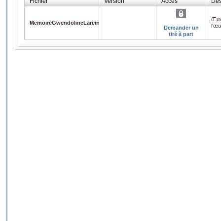
Fichier
Version
Accès
Des
Œuv
MemoireGwendolineLarcin.pdf
l'œ
Demander un
tiré à part