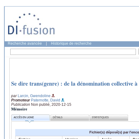
Recherche avancée
|
Historique de recherche
Se dire trans(genre) : de la dénomination collective 
par
Larcin, Gwendoline
Promoteur
Paternotte, David
Publication
Non publié, 2020-12-15
Mémoire
ACCÈS EN LIGNE
DÉTAILS
STATISTIQUES
Fichier(s) déposé(s) par l'enc