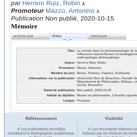
par
Herrero Ruiz, Robin
Promoteur
Mazzù, Antonino
Publication
Non publié, 2020-10-15
Mémoire
ACCÈS EN LIGNE
DÉTAILS
STATISTIQUES
Titre:
Le monde dans la phénoménologie de la
Influences husserliennes et heideggerie
anthropologie philosophique
Auteur:
Herrero Ruiz, Robin
Promoteur:
Mazzù, Antonino
Membre du jury:
Berns, Thomas; Fagniez, Guillaume
Informations sur la publication:
Université libre de Bruxelles, Faculté 
Département de Philosophie, Ethique, et
laicité, Bruxelles
Statut de publication:
Non publié, 2020-10-15
Intitulé du diplôme:
Master en philosophie, à finalité approf
Langue:
Français
Référencement
Visibilité
Les publications encodées
Les documents déposés so
constituent la bibliographie académique
indexés par les moteurs de rech