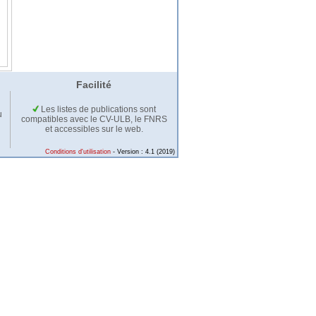
Facilité
Les listes de publications sont
u
compatibles avec le CV-ULB, le FNRS
et accessibles sur le web.
Conditions d'utilisation
- Version : 4.1 (2019)