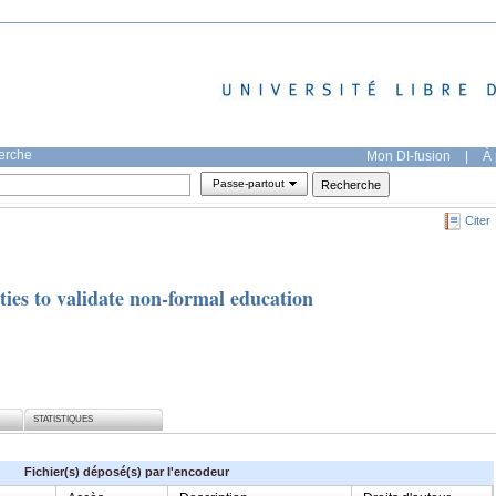
herche
Mon DI-fusion
|
À 
Passe-partout
Citer
ties to validate non-formal education
STATISTIQUES
Fichier(s) déposé(s) par l'encodeur