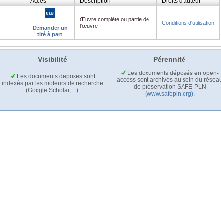
Accès
Description
Droits d'auteur
Œuvre complète ou partie de
Conditions d'utilisation
l'œuvre
Demander un
tiré à part
Visibilité
Pérennité
Les documents déposés en open-
Les documents déposés sont
access sont archivés au sein du résea
indexés par les moteurs de recherche
de préservation SAFE-PLN
(Google Scholar,…).
(www.safepln.org)
.