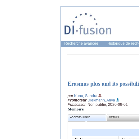
Recherche avancée
|
Historique de rec
Erasmus plus and its possibili
par
Kuna, Sandra
Promoteur
Diekmann, Anya
Publication
Non publié, 2020-09-01
Mémoire
ACCÈS EN LIGNE
DÉTAILS