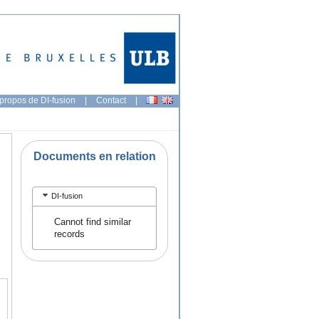
propos de DI-fusion
|
Contact
|
Documents en relation
DI-fusion
Cannot find similar
records