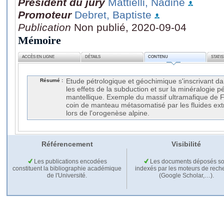
Président du jury
Mattielli, Nadine
Promoteur
Debret, Baptiste
Publication
Non publié, 2020-09-04
Mémoire
ACCÈS EN LIGNE
DÉTAILS
CONTENU
STATI
Résumé :
Etude pétrologique et géochimique s'inscrivant da
les effets de la subduction et sur la minéralogie pé
mantellique. Exemple du massif ultramafique de 
coin de manteau métasomatisé par les fluides extr
lors de l'orogenèse alpine.
Référencement
Visibilité
Les publications encodées
Les documents déposés so
constituent la bibliographie académique
indexés par les moteurs de rech
de l'Université.
(Google Scholar,…).