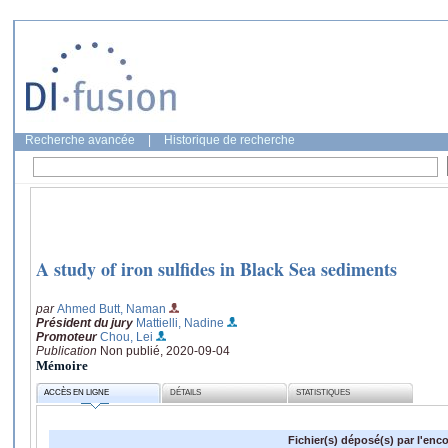
Recherche avancée
|
Historique de recherche
A study of iron sulfides in Black Sea sediments
par
Ahmed Butt, Naman
Président du jury
Mattielli, Nadine
Promoteur
Chou, Lei
Publication
Non publié, 2020-09-04
Mémoire
ACCÈS EN LIGNE
DÉTAILS
STATISTIQUES
Fichier(s) déposé(s) par l'enc