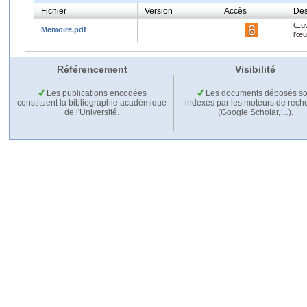
Fichier
Version
Accès
Des
Œuv
Memoire.pdf
l'œ
Référencement
Visibilité
Les publications encodées
Les documents déposés so
constituent la bibliographie académique
indexés par les moteurs de rech
de l'Université.
(Google Scholar,…).