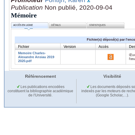
Publication
Non publié, 2020-09-04
Mémoire
ACCÈS EN LIGNE
DÉTAILS
STATISTIQUES
Fichier(s) déposé(s) par l'enc
Fichier
Version
Accès
Des
Memoire Charles-
Œuv
Alexandre Ansiau 2019
l'œ
2020.pdf
Référencement
Visibilité
Les publications encodées
Les documents déposés so
constituent la bibliographie académique
indexés par les moteurs de rech
de l'Université.
(Google Scholar,…).