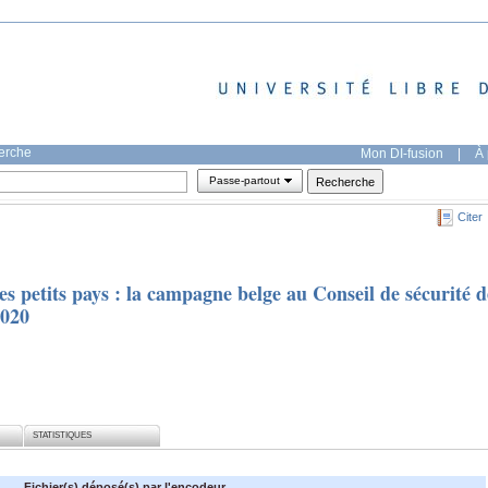
herche
Mon DI-fusion
|
À 
Passe-partout
Citer
s petits pays : la campagne belge au Conseil de sécurité d
2020
STATISTIQUES
Fichier(s) déposé(s) par l'encodeur