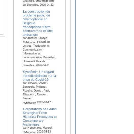
Bruxelles, Université libre
de Bruxelles, 2026-04-23
La construction du
problème public de
l'islamophobie en
Belgique
francophone.:Entre
controverses et lutte
antiraciste.
par Joncret, Laurye
Faculté de
Publication
Lettres, Traduction et
Communication -
Information et
communication, Bruxelles,
Université libre de
Bruxelles, 2026-04-21
Syndémie: Un regard
transdisciplinaire sur la
crise du Covid-19
par Servais, Olivier ,
Bonneels, Philippe ,
Flandre, Denis , Paul,
Elisabeth , Rentier,
Bernard
2026-03-17
Publication
Corporations as Grand
Strategists:From
Historical Prototypes to
Contemporary
Archetypes
par Hensmans, Manuel
2026-03-13
Publication