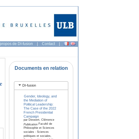
propos de DI-fusion
|
Contact
|
Documents en relation
e
DI-fusion
Gender, Ideology, and
the Mediation of
Political Leadership:
The Case of the 2022
French Presidential
Campaign
par Deswert, Clémence
Faculté de
Publication
Philosophie et Sciences
sociales - Sciences
politiques et sociales,