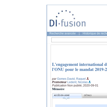
Recherche avancée
|
Historique de rec
L'engagement international de
l'ONU pour le mandat 2019-
par
Gomes David, Raquel
Promoteur
Ledent, Nicolas
Publication
Non publié, 2020-09-01
Mémoire
ACCÈS EN LIGNE
DÉTAILS